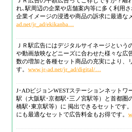
ＪＲ広告の平額広告ってご存じですか？離
れ､駅周辺の企業や店舗案内等に多く利用
企業イメージの浸透や商品の訴求に最適な
ad.net/jr_ad/ekikanba…
ＪＲ駅広告にはデジタルサイネージという
や動画放映などニーズに合わせた様々な広
数の増加と各種セット商品の充実により、
す。
www.jr-ad.net/jr_ad/digital/…
J･ADビジョンWESTステーションネット
駅（大阪駅･京都駅･三ノ宮駅等）と首都圏
橋駅･東京駅等）に 掲出できるセットです
にも最適なセットで広告料金もお得です。
w