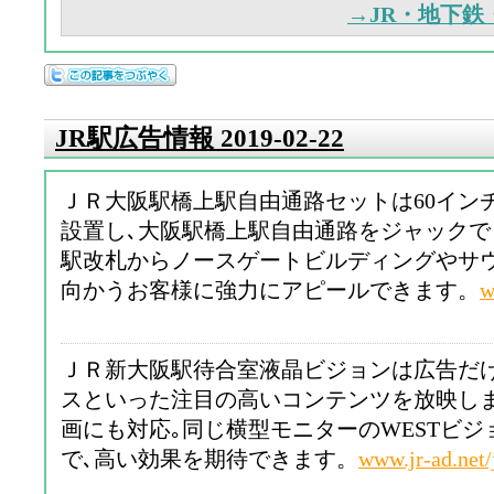
→JR・地下
JR駅広告情報 2019-02-22
ＪＲ大阪駅橋上駅自由通路セットは60イン
設置し､大阪駅橋上駅自由通路をジャック
駅改札からノースゲートビルディングやサ
向かうお客様に強力にアピールできます。
w
ＪＲ新大阪駅待合室液晶ビジョンは広告だ
スといった注目の高いコンテンツを放映し
画にも対応｡同じ横型モニターのWESTビ
で､高い効果を期待できます。
www.jr-ad.net/