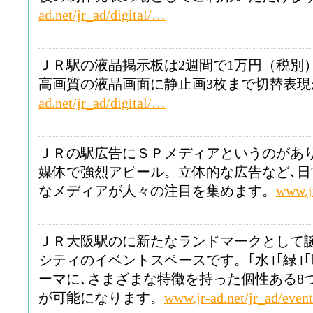
ad.net/jr_ad/digital/…
ＪＲ駅の液晶掲示板は2週間で1万円（税別
高画質の液晶画面に静止画3枚まで切替表現
ad.net/jr_ad/digital/…
ＪＲの駅広告にＳＰメディアというのがあ
媒体で強烈アピール。立体的な広告など､
なメディアが人々の注目を集めます。
www.j
ＪＲ大阪駅のに新たなランドマークとして
シティのイベントスペースです。｢水｣｢緑｣｢
ーマに､さまざまな特徴を持った個性ある8
が可能になります。
www.jr-ad.net/jr_ad/even