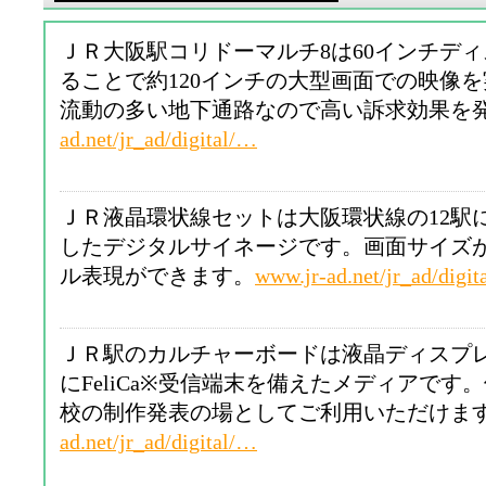
ＪＲ大阪駅コリドーマルチ8は60インチデ
ることで約120インチの大型画面での映像
流動の多い地下通路なので高い訴求効果を
ad.net/jr_ad/digital/…
ＪＲ液晶環状線セットは大阪環状線の12駅
したデジタルサイネージです。画面サイズ
ル表現ができます。
www.jr-ad.net/jr_ad/digi
ＪＲ駅のカルチャーボードは液晶ディスプ
にFeliCa※受信端末を備えたメディアです
校の制作発表の場としてご利用いただけま
ad.net/jr_ad/digital/…