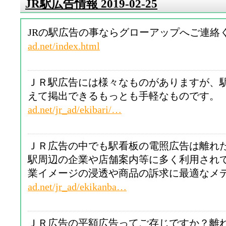
JR駅広告情報 2019-02-25
JRの駅広告の事ならグローアップへご連絡
ad.net/index.html
ＪＲ駅広告には様々なものがありますが、
えて掲出できるもっとも手軽なものです
ad.net/jr_ad/ekibari/…
ＪＲ広告の中でも駅看板の電照広告は離れ
駅周辺の企業や店舗案内等に多く利用され
業イメージの浸透や商品の訴求に最適なメ
ad.net/jr_ad/ekikanba…
ＪＲ広告の平額広告ってご存じですか？離