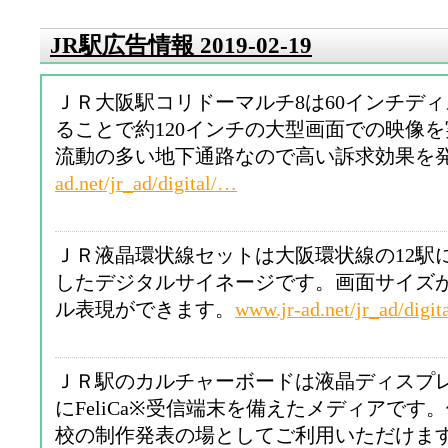
JR駅広告情報 2019-02-19
ＪＲ大阪駅コリドーマルチ8は60インチデ
ることで約120インチの大型画面での映像
流動の多い地下通路なので高い訴求効果を
ad.net/jr_ad/digital/…
ＪＲ液晶環状線セットは大阪環状線の12駅
したデジタルサイネージです。画面サイズ
ル表現ができます。
www.jr-ad.net/jr_ad/digi
ＪＲ駅のカルチャーボードは液晶ディスプ
にFeliCa※受信端末を備えたメディアです
校の制作発表の場としてご利用いただけま