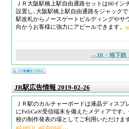
ＪＲ大阪駅橋上駅自由通路セットは60イン
設置し､大阪駅橋上駅自由通路をジャック
駅改札からノースゲートビルディングやサ
向かうお客様に強力にアピールできます。
w
→JR・地下
JR駅広告情報 2019-02-26
ＪＲ駅のカルチャーボードは液晶ディスプ
にFeliCa※受信端末を備えたメディアです
校の制作発表の場としてご利用いただけま
ad.net/jr_ad/digital/…