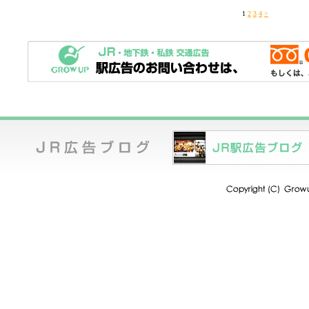
1
2
3
4
>